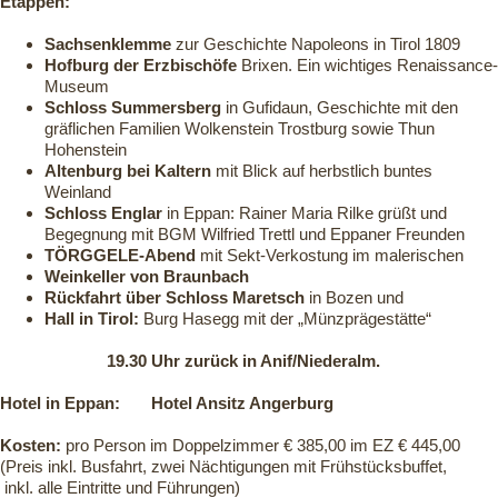
Etappen:
Sachsenklemme
zur Geschichte Napoleons in Tirol 1809
Hofburg der Erzbischöfe
Brixen. Ein wichtiges Renaissance-
Museum
Schloss Summersberg
in Gufidaun, Geschichte mit den
gräflichen Familien Wolkenstein Trostburg sowie Thun
Hohenstein
Altenburg bei Kaltern
mit Blick auf herbstlich buntes
Weinland
Schloss Englar
in Eppan: Rainer Maria Rilke grüßt und
Begegnung mit BGM Wilfried Trettl und Eppaner Freunden
TÖRGGELE-Abend
mit Sekt-Verkostung im malerischen
Weinkeller von Braunbach
Rückfahrt über Schloss Maretsch
in Bozen und
Hall in Tirol:
Burg Hasegg mit der „Münzprägestätte“
19.30 Uhr zurück in Anif/Niederalm.
Hotel in Eppan: Hotel Ansitz Angerburg
Kosten:
pro Person im Doppelzimmer € 385,00 im EZ € 445,00
(Preis inkl. Busfahrt, zwei Nächtigungen mit Frühstücksbuffet,
inkl. alle Eintritte und Führungen)