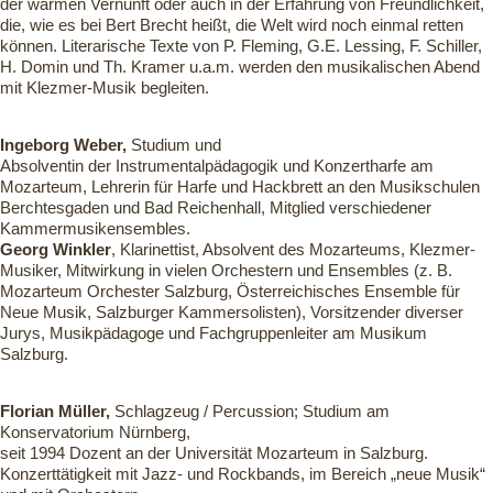
der warmen Vernunft oder auch in der Erfahrung von Freundlichkeit,
die, wie es bei Bert Brecht heißt, die Welt wird noch einmal retten
können. Literarische Texte von P. Fleming, G.E. Lessing, F. Schiller,
H. Domin und Th. Kramer u.a.m. werden den musikalischen Abend
mit Klezmer-Musik begleiten.
Ingeborg Weber,
Studium
und
Absolventin
der
Instrumentalpädagogik und Konzertharfe am
Mozarteum, Lehrerin für Harfe und Hackbrett an den Musikschulen
Berchtesgaden und Bad Reichenhall, Mitglied verschiedener
Kammermusikensembles.
Georg Winkler
, Klarinettist, Absolvent des Mozarteums, Klezmer-
Musiker, Mitwirkung in vielen Orchestern und Ensembles (z. B.
Mozarteum Orchester Salzburg, Österreichisches Ensemble für
Neue Musik, Salzburger Kammersolisten), Vorsitzender diverser
Jurys, Musikpädagoge und Fachgruppenleiter am Musikum
Salzburg.
Florian Müller,
Schlagzeug / Percussion; Studium am
Konservatorium Nürnberg,
seit 1994 Dozent an der Universität Mozarteum in Salzburg.
Konzerttätigkeit mit Jazz- und Rockbands, im Bereich „neue Musik“